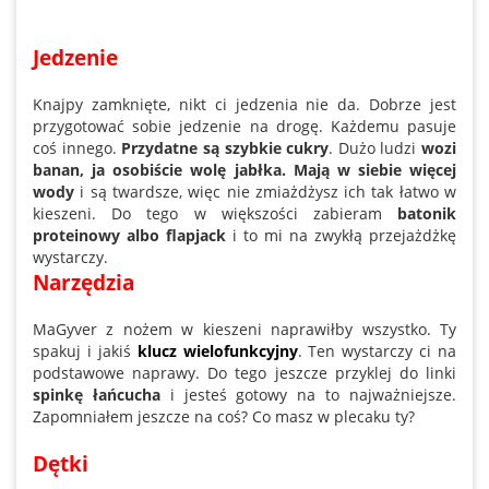
Jedzenie
Knajpy zamknięte, nikt ci jedzenia nie da. Dobrze jest
przygotować sobie jedzenie na drogę. Każdemu pasuje
coś innego.
Przydatne są szybkie cukry
. Dużo ludzi
wozi
banan, ja osobiście wolę jabłka. Mają w siebie więcej
wody
i są twardsze, więc nie zmiażdżysz ich tak łatwo w
kieszeni. Do tego w większości zabieram
batonik
proteinowy albo flapjack
i to mi na zwykłą przejażdżkę
wystarczy.
Narzędzia
MaGyver z nożem w kieszeni naprawiłby wszystko. Ty
spakuj i jakiś
klucz wielofunkcyjny
. Ten wystarczy ci na
podstawowe naprawy. Do tego jeszcze przyklej do linki
spinkę łańcucha
i jesteś gotowy na to najważniejsze.
Zapomniałem jeszcze na coś? Co masz w plecaku ty?
Dętki