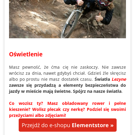
Oświetlenie
Masz pewność, że ćma cię nie zaskoczy. Nie zawsze
wrócisz za dnia, nawet gdybyś chciał. Gdzieś źle skręcisz
albo po prostu nie masz dostatek czasu.
Światła
Lezyne
zawsze się przydadzą a elementy bezpieczeństwa do
jazdy w mieście mają świetne. Spójrz na nasze światła
.
Co wozisz ty? Masz obładowany rower i pełne
kieszenie? Wolisz plecak czy nerkę? Podziel się swoimi
przeżyciami albo zdjęciami!
Przejdź do e-shopu
Elementstore »