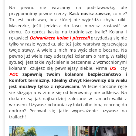
Na pewno nie wracamy na podstawówkę, ale
przypomnimy pewne rzeczy.
Kask nosisz zawsze
, co nie?
To jest podstawa, bez której nie wyjeżdża chyba nikt.
Maseczkę, jeśli jedziesz do lasu, możesz zostawić w
domu. Co oprócz kasku na trudniejsze traile? Kolana i
rękawice!
Ochraniacze kolan i piszczeli
przydadzą się nie
tylko w razie wypadku, ale też jako warstwa ogrzewająca
twoje stawy. A wiele z nich ma wyścielenie boczne. Na
pewno już wiele razy uderzyłeś kolanem o ramę. W takiej
sytuacji jest takie wyścielenie bezcenne! Z wzmocnionymi
kolanami czujesz się pewniejszy siebie. Firma
iXS
czy
POC
zapewnią twoim kolanom bezpieczeństwo i
komfort termiczny. Idealny chwyt kierownicy dla wielu
jest możliwy tylko z rękawicami.
W lecie spocone ręce
się ślizgają a w zimie się od kierownicy nie odkleisz. Na
dodatek są jak najbardziej zalecane w ramach walki z
wirusem. Używasz ochraniaczy łokci albo inną ochronę do
enduro? Pochwal się jakie wyposażenie używasz na
trailach!