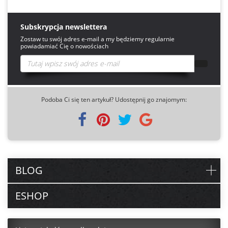
Subskrypcja newslettera
Zostaw tu swój adres e-mail a my będziemy regularnie
powiadamiać Cię o nowościach
Podoba Ci się ten artykuł? Udostępnij go znajomym:
BLOG
ESHOP