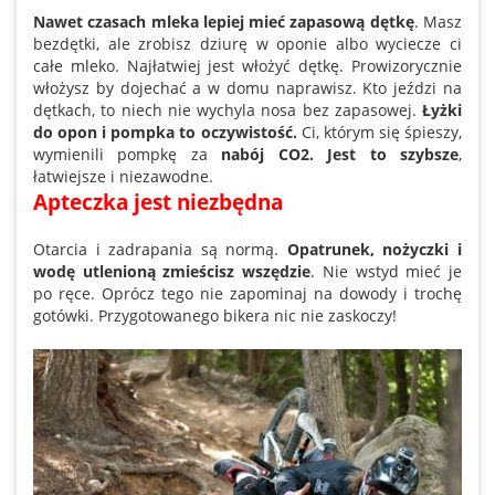
Nawet czasach mleka lepiej mieć zapasową dętkę
. Masz
bezdętki, ale zrobisz dziurę w oponie albo wyciecze ci
całe mleko. Najłatwiej jest włożyć dętkę. Prowizorycznie
włożysz by dojechać a w domu naprawisz. Kto jeździ na
dętkach, to niech nie wychyla nosa bez zapasowej.
Łyżki
do opon i pompka to oczywistość.
Ci, którym się śpieszy,
wymienili pompkę za
nabój CO2. Jest to szybsze
,
łatwiejsze i niezawodne.
Apteczka jest niezbędna
Otarcia i zadrapania są normą.
Opatrunek, nożyczki i
wodę utlenioną zmieścisz wszędzie
. Nie wstyd mieć je
po ręce. Oprócz tego nie zapominaj na dowody i trochę
gotówki. Przygotowanego bikera nic nie zaskoczy!