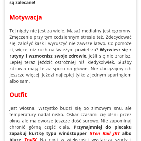
są zalecane!
Motywacja
Tej nigdy nie jest za wiele. Masaż medialny jest ogromny.
Zmęczenie przy tym codziennym stresie też. Zdecydować
się, założyć kask i wyruszyć nie zawsze łatwo. Co pomoże
ci, więcej niż ruch na świeżym powietrzu?
Wyrwiesz się z
rutyny i wzmocnisz swoje zdrowie
, jeśli się nie zranisz.
Lepiej teraz jeździć ostrożniej niż kiedykolwiek. Służby
zdrowia mają teraz sporo na głowie. Nie obciążajmy ich
jeszcze więcej. Jeździ najlepiej tylko z jednym sparingiem
albo sam.
Outfit
Jest wiosna. Wszystko budzi się po zimowym snu, ale
temperatury nadal nisko. Oskar czasami cię olśni przez
okno, ale ma dworze jeszcze dość surowo. Nie zapominaj
chronić górną część ciała.
Przynajmniej do plecaku
zapakuj kurtkę typu windstopper
5Ten Rail JKT
albo
bluzę
TrailX
. Na nogi w większości wystarczą szorty i