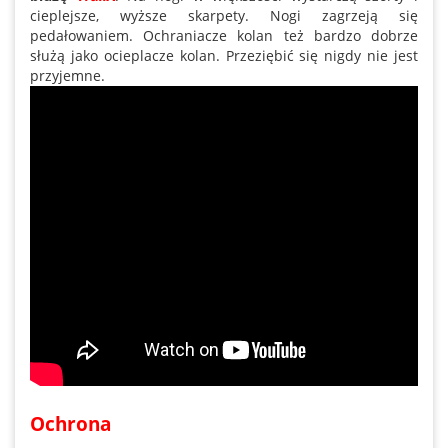
cieplejsze, wyższe skarpety. Nogi zagrzeją się
pedałowaniem. Ochraniacze kolan też bardzo dobrze
służą jako ocieplacze kolan. Przeziębić się nigdy nie jest
przyjemne.
Ochrona