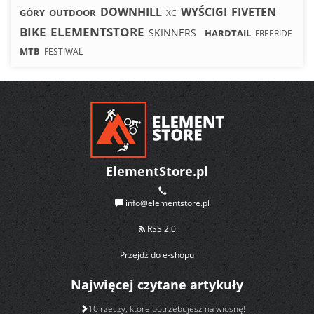
DOWNHILL
WYŚCIGI
FIVETEN
GÓRY
OUTDOOR
XC
BIKE
ELEMENTSTORE
SKINNERS
HARDTAIL
FREERIDE
MTB
FESTIWAL
ElementStore.pl
info@elementstore.pl
RSS 2.0
Przejdź do e-shopu
Najwięcej czytane artykuły
10 rzeczy, które potrzebujesz na wiosnę!