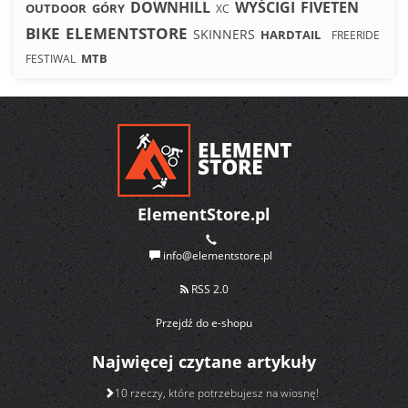
DOWNHILL
WYŚCIGI
FIVETEN
OUTDOOR
GÓRY
XC
BIKE
ELEMENTSTORE
SKINNERS
HARDTAIL
FREERIDE
MTB
FESTIWAL
ElementStore.pl
info@elementstore.pl
RSS 2.0
Przejdź do e-shopu
Najwięcej czytane artykuły
10 rzeczy, które potrzebujesz na wiosnę!