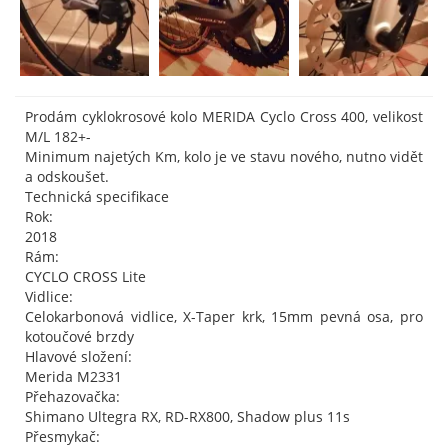
Prodám cyklokrosové kolo MERIDA Cyclo Cross 400, velikost
M/L 182+-
Minimum najetých Km, kolo je ve stavu nového, nutno vidět
a odskoušet.
Technická specifikace
Rok:
2018
Rám:
CYCLO CROSS Lite
Vidlice:
Celokarbonová vidlice, X-Taper krk, 15mm pevná osa, pro
kotoučové brzdy
Hlavové složení:
Merida M2331
Přehazovačka:
Shimano Ultegra RX, RD-RX800, Shadow plus 11s
Přesmykač: