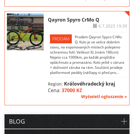
Qayron Spyro CrMo Q
6.7.2023
19:39
Prodám Qayron Spyro CrMo
PRODÁM
Q. Kolo je ve velice dobrém
stavu, na exponovaných místech polepeno
ochrannou folií. Velikost XL (mám 186cm)
Najeto cca 1000km, po každé projížďce
opláchnuto a promazáno. Kolo ještě v záruce
+ doživotní záruka na rám. Součástí prodeje
platformové pedály (nášlapy si před pro...
Královéhradecký kraj
Region:
Cena:
37000 Kč
Wyświetl ogłoszenie »
BLOG