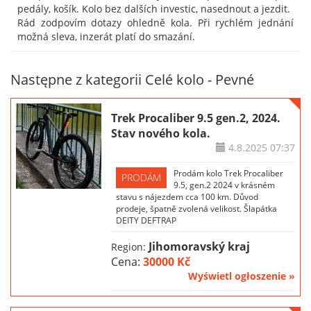
pedály, košík. Kolo bez dalších investic, nasednout a jezdit.
Rád zodpovím dotazy ohledně kola. Při rychlém jednání
možná sleva, inzerát platí do smazání.
Następne z kategorii Celé kolo - Pevné
Trek Procaliber 9.5 gen.2, 2024.
Stav nového kola.
4.8.2025
07:37
Prodám kolo Trek Procaliber
PRODÁM
9.5, gen.2 2024 v krásném
stavu s nájezdem cca 100 km. Důvod
prodeje, špatně zvolená velikost. Šlapátka
DEITY DEFTRAP
Jihomoravský kraj
Region:
Cena:
30000 Kč
Wyświetl ogłoszenie »