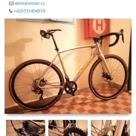
akmi@email.cz
+420731404974