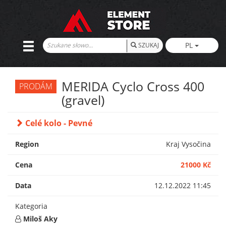
PL
SZUKAJ
MERIDA Cyclo Cross 400
PRODÁM
(gravel)
Celé kolo - Pevné
Region
Kraj Vysočina
Cena
21000 Kč
Data
12.12.2022 11:45
Kategoria
Miloš Aky