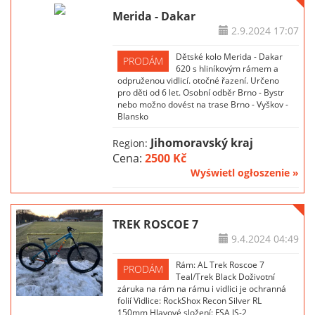
Merida - Dakar
2.9.2024
17:07
Dětské kolo Merida - Dakar
PRODÁM
620 s hliníkovým rámem a
odpruženou vidlicí. otočné řazení. Určeno
pro děti od 6 let. Osobní odběr Brno - Bystr
nebo možno dovést na trase Brno - Vyškov -
Blansko
Jihomoravský kraj
Region:
Cena:
2500 Kč
Wyświetl ogłoszenie »
TREK ROSCOE 7
9.4.2024
04:49
Rám: AL Trek Roscoe 7
PRODÁM
Teal/Trek Black Doživotní
záruka na rám na rámu i vidlici je ochranná
folií Vidlice: RockShox Recon Silver RL
150mm Hlavové složení: FSA IS-2