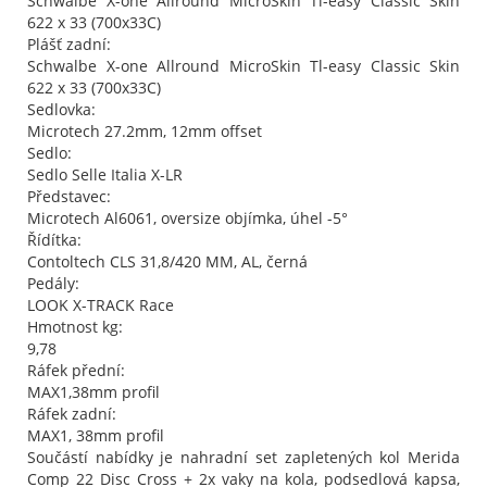
Schwalbe X-one Allround MicroSkin Tl-easy Classic Skin
622 x 33 (700x33C)
Plášť zadní:
Schwalbe X-one Allround MicroSkin Tl-easy Classic Skin
622 x 33 (700x33C)
Sedlovka:
Microtech 27.2mm, 12mm offset
Sedlo:
Sedlo Selle Italia X-LR
Představec:
Microtech Al6061, oversize objímka, úhel -5°
Řídítka:
Contoltech CLS 31,8/420 MM, AL, černá
Pedály:
LOOK X-TRACK Race
Hmotnost kg:
9,78
Ráfek přední:
MAX1,38mm profil
Ráfek zadní:
MAX1, 38mm profil
Součástí nabídky je nahradní set zapletených kol Merida
Comp 22 Disc Cross + 2x vaky na kola, podsedlová kapsa,