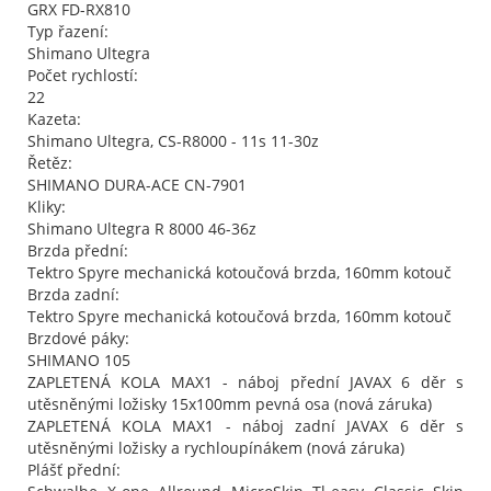
GRX FD-RX810
Typ řazení:
Shimano Ultegra
Počet rychlostí:
22
Kazeta:
Shimano Ultegra, CS-R8000 - 11s 11-30z
Řetěz:
SHIMANO DURA-ACE CN-7901
Kliky:
Shimano Ultegra R 8000 46-36z
Brzda přední:
Tektro Spyre mechanická kotoučová brzda, 160mm kotouč
Brzda zadní:
Tektro Spyre mechanická kotoučová brzda, 160mm kotouč
Brzdové páky:
SHIMANO 105
ZAPLETENÁ KOLA MAX1 - náboj přední JAVAX 6 děr s
utěsněnými ložisky 15x100mm pevná osa (nová záruka)
ZAPLETENÁ KOLA MAX1 - náboj zadní JAVAX 6 děr s
utěsněnými ložisky a rychloupínákem (nová záruka)
Plášť přední: