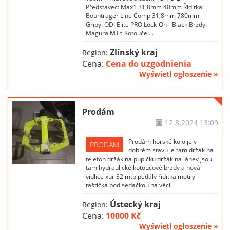
Představec: Max1 31,8mm 40mm Řidítka:
Bountrager Line Comp 31,8mm 780mm
Gripy: ODI Elite PRO Lock-On - Black Brzdy:
Magura MT5 Kotouče:...
Zlínský kraj
Region:
Cena:
Cena do uzgodnienia
Wyświetl ogłoszenie »
Prodám
12.3.2024
13:09
Prodám horské kolo je v
PRODÁM
dobrém stavu je tam držák na
telefon držák na pupíčku držák na láhev jsou
tam hydraulické kotoučové brzdy a nová
vidlice xur 32 mtb pedály řidítka motily
taštička pod sedačkou na věci
Ústecký kraj
Region:
Cena:
10000 Kč
Wyświetl ogłoszenie »