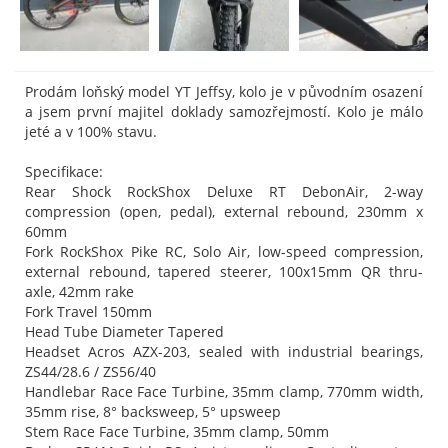
Prodám loňský model YT Jeffsy, kolo je v původním osazení
a jsem první majitel doklady samozřejmostí. Kolo je málo
jeté a v 100% stavu.
Specifikace:
Rear Shock RockShox Deluxe RT DebonAir, 2-way
compression (open, pedal), external rebound, 230mm x
60mm
Fork RockShox Pike RC, Solo Air, low-speed compression,
external rebound, tapered steerer, 100x15mm QR thru-
axle, 42mm rake
Fork Travel 150mm
Head Tube Diameter Tapered
Headset Acros AZX-203, sealed with industrial bearings,
ZS44/28.6 / ZS56/40
Handlebar Race Face Turbine, 35mm clamp, 770mm width,
35mm rise, 8° backsweep, 5° upsweep
Stem Race Face Turbine, 35mm clamp, 50mm