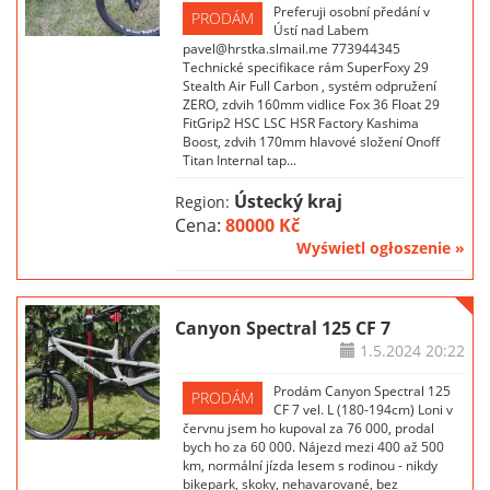
Preferuji osobní předání v
PRODÁM
Ústí nad Labem
pavel@hrstka.slmail.me 773944345
Technické specifikace rám SuperFoxy 29
Stealth Air Full Carbon , systém odpružení
ZERO, zdvih 160mm vidlice Fox 36 Float 29
FitGrip2 HSC LSC HSR Factory Kashima
Boost, zdvih 170mm hlavové složení Onoff
Titan Internal tap...
Ústecký kraj
Region:
Cena:
80000 Kč
Wyświetl ogłoszenie »
Canyon Spectral 125 CF 7
1.5.2024
20:22
Prodám Canyon Spectral 125
PRODÁM
CF 7 vel. L (180-194cm) Loni v
červnu jsem ho kupoval za 76 000, prodal
bych ho za 60 000. Nájezd mezi 400 až 500
km, normální jízda lesem s rodinou - nikdy
bikepark, skoky, nehavarované, bez