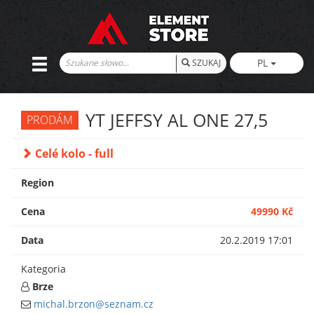
PL
SZUKAJ
YT JEFFSY AL ONE 27,5
PRODÁM
Celé kolo - full
Region
Cena
49990 Kč
Data
20.2.2019 17:01
Kategoria
Brze
michal.brzon@seznam.cz