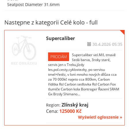
Seatpost Diameter 31.6mm
Następne z kategorii Celé kolo - full
Supercaliber
30.4.2026
05:35
Supercaliber vel.M/L tmavě
PRODÁM
šedá barva, 3roky staré,
servis jen v Treku,jízdy
les,pol.cesty,cyklostezky, po servisu
tmel+řetěz, v loni mnoho nových dílůza cca
za 70 000kč najeto cca 800km, Carbon
řídítka Rsl Carbon sedlovka Rsl Carbon Fox
tlumiče Carbon kola Bontrager Řazení SRAM
Gx Brzdy Shimano...
Zlínský kraj
Region:
Cena:
125000 Kč
Wyświetl ogłoszenie »