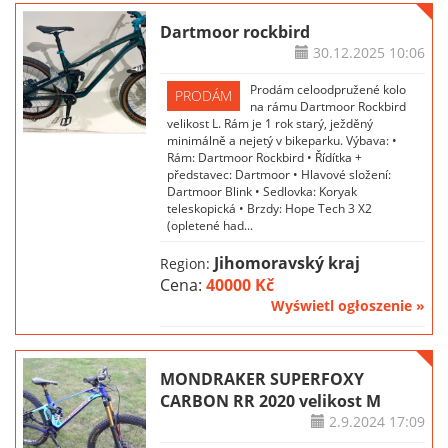
Dartmoor rockbird
30.12.2025
10:06
Prodám celoodpružené kolo
PRODÁM
na rámu Dartmoor Rockbird
velikost L. Rám je 1 rok starý, ježděný
minimálně a nejetý v bikeparku. Výbava: •
Rám: Dartmoor Rockbird • Řídítka +
představec: Dartmoor • Hlavové složení:
Dartmoor Blink • Sedlovka: Koryak
teleskopická • Brzdy: Hope Tech 3 X2
(opletené had...
Jihomoravský kraj
Region:
Cena:
40000 Kč
Wyświetl ogłoszenie »
MONDRAKER SUPERFOXY
CARBON RR 2020 velikost M
2.9.2024
17:09