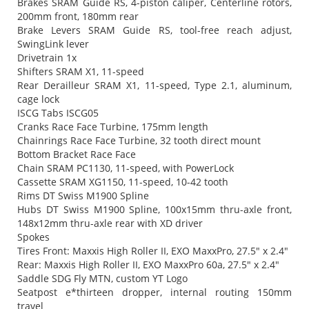
Brakes SRAM Guide RS, 4-piston caliper, Centerline rotors,
200mm front, 180mm rear
Brake Levers SRAM Guide RS, tool-free reach adjust,
SwingLink lever
Drivetrain 1x
Shifters SRAM X1, 11-speed
Rear Derailleur SRAM X1, 11-speed, Type 2.1, aluminum,
cage lock
ISCG Tabs ISCG05
Cranks Race Face Turbine, 175mm length
Chainrings Race Face Turbine, 32 tooth direct mount
Bottom Bracket Race Face
Chain SRAM PC1130, 11-speed, with PowerLock
Cassette SRAM XG1150, 11-speed, 10-42 tooth
Rims DT Swiss M1900 Spline
Hubs DT Swiss M1900 Spline, 100x15mm thru-axle front,
148x12mm thru-axle rear with XD driver
Spokes
Tires Front: Maxxis High Roller II, EXO MaxxPro, 27.5" x 2.4"
Rear: Maxxis High Roller II, EXO MaxxPro 60a, 27.5" x 2.4"
Saddle SDG Fly MTN, custom YT Logo
Seatpost e*thirteen dropper, internal routing 150mm
travel