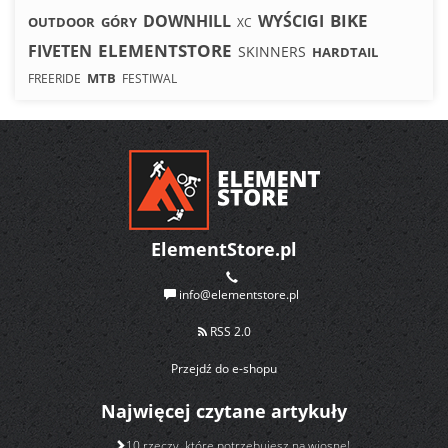
BIKE
DOWNHILL
WYŚCIGI
OUTDOOR
GÓRY
XC
ELEMENTSTORE
FIVETEN
SKINNERS
HARDTAIL
MTB
FREERIDE
FESTIWAL
ElementStore.pl
info@elementstore.pl
RSS 2.0
Przejdź do e-shopu
Najwięcej czytane artykuły
10 rzeczy, które potrzebujesz na wiosnę!