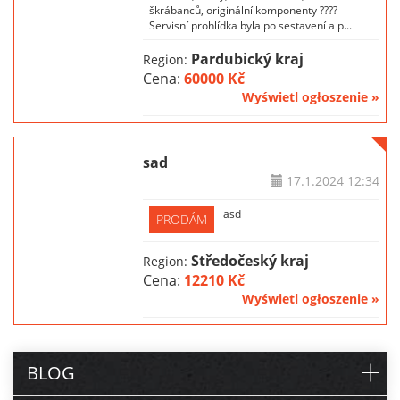
škrábanců, originální komponenty ????
Servisní prohlídka byla po sestavení a p...
Pardubický kraj
Region:
Cena:
60000 Kč
Wyświetl ogłoszenie »
sad
17.1.2024
12:34
asd
PRODÁM
Středočeský kraj
Region:
Cena:
12210 Kč
Wyświetl ogłoszenie »
BLOG