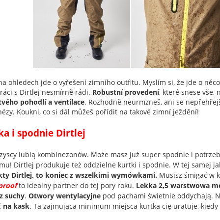
a ohledech jde o vyřešení zimního outfitu. Myslím si, že jde o něco
áci s Dirtlej nesmírně rádi.
Robustní provedení
, které snese vše, 
tvého pohodlí a ventilace
. Rozhodně neurmzneš, ani se nepřehře
ézy. Koukni, co si dál můžeš pořídit na takové zimní ježdění!
ka i spodnie Dirtlej
zyscy lubią kombinezonów. Może masz już super spodnie i potrzebu
mu! Dirtlej produkuje też oddzielne kurtki i spodnie. W tej samej j
ty Dirtlej, to koniec z wszelkimi wymówkami.
Musisz śmigać w k
proof
to idealny partner do tej pory roku.
Lekka 2,5 warstwowa 
z suchy
.
Otwory wentylacyjne
pod pachami świetnie oddychają. N
ć
na kask
. Ta zajmująca minimum miejsca kurtka cię uratuje, kiedy 