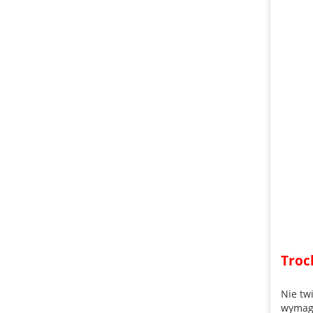
Troc
Nie twi
wymaga