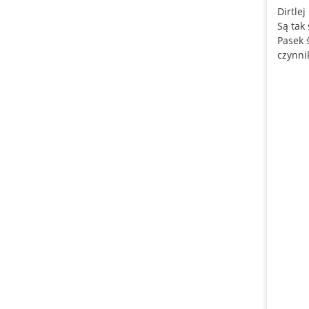
Dirtle
Są tak
Pasek 
czynni