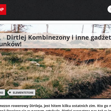
OP
, -
Dirtlej Kombinezony i inne gadż
unków!
RO
ELEMENTSTORE
ezon rowerowy Dirtleja, jest hitem kilku ostatnich zim. Kto go n
go? Dowiesz się w naszym artykule. Dirtlej zaopatrza nas też w i