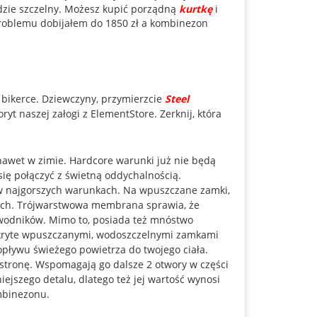
będzie szczelny. Możesz kupić porządną
kurtkę
i
 problemu dobijałem do 1850 zł a kombinezon
 bikerce. Dziewczyny, przymierzcie
Steel
oryt naszej załogi z ElementStore. Zerknij, która
nawet w zimie. Hardcore warunki już nie będą
ę połączyć z świetną oddychalnością.
w najgorszych warunkach. Na wpuszczane zamki,
rach. Trójwarstwowa membrana sprawia, że
wodników. Mimo to, posiada też mnóstwo
akryte wpuszczanymi, wodoszczelnymi zamkami
opływu świeżego powietrza do twojego ciała.
 stronę. Wspomagają go dalsze 2 otwory w części
ejszego detalu, dlatego też jej wartość wynosi
mbinezonu.