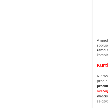
V mnoh
spolupr
rámci 
kombin
Kurt
Nie ws
proble
produk
Water
wrócis
założy