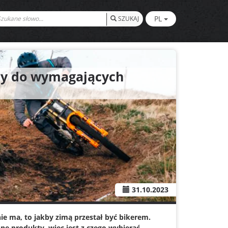
PL
SZUKAJ
ety do wymagających
31.10.2023
ie ma, to jakby zimą przestał być bikerem.
nne produkty, więc jest z czego wybierać.