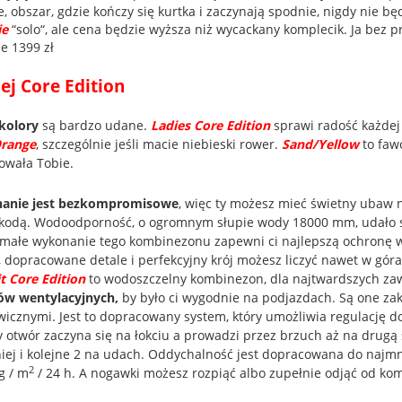
e, obszar, gdzie kończy się kurtka i zaczynają spodnie, nigdy nie 
ie
“solo“, ale cena będzie wyższa niż wycackany komplecik. Ja bez
je 1399 zł
lej Core Edition
kolory
są bardzo udane.
Ladies Core Edition
sprawi radość każdej
Orange
, szczególnie jeśli macie niebieski rower.
Sand/Yellow
to faw
owała Tobie.
anie jest bezkompromisowe
, więc ty możesz mieć świetny ubaw 
kodą. Wodoodporność, o ogromnym słupie wody 18000 mm, udało si
małe wykonanie tego kombinezonu zapewni ci najlepszą ochronę 
, dopracowane detale i perfekcyjny krój możesz liczyć nawet w gó
it Core Edition
to wodoszczelny kombinezon, dla najtwardszych za
ów wentylacyjnych,
by było ci wygodnie na podjazdach. Są one z
wicznymi. Jest to dopracowany system, który umożliwia regulację d
 otwór zaczyna się na łokciu a prowadzi przez brzuch aż na drugą
iej i kolejne 2 na udach. Oddychalność jest dopracowana do najmni
2
g / m
/ 24 h. A nogawki możesz rozpiąć albo zupełnie odjąć od ko