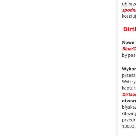
ubiorz
spodn
kosztu
Dirt
Nowe 
Blue/
by pas
Wykon
przesz
Wytrzy
kaptur
Dirtsu
otwor
błyska
Główny
przedn
13000 