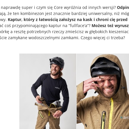
t naprawdę super i czym się Core wyróżnia od innych wersji?
Odpin
ają, że ten kombinezon jest znacznie bardziej uniwersalny, niż mó
owy.
Kaptur, który z łatwością założysz na kask i chroni cię prze
ać coś przypominającego kaptur na ”fullface’a”?
Możesz też wyrusz
órkę a resztę potrzebnych rzeczy zmieścisz w głębokich kieszeniac
ście zamykane wodoszczelnymi zamkami. Czego więcej ci trzeba?