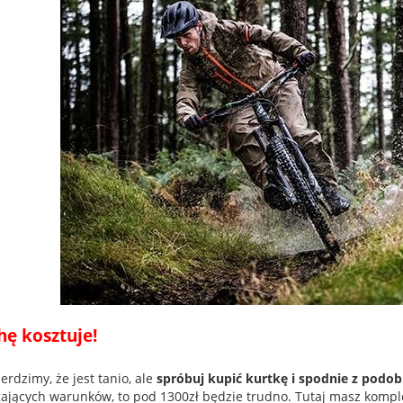
hę kosztuje!
erdzimy, że jest tanio, ale
spróbuj kupić kurtkę i spodnie z podo
jących warunków, to pod 1300zł będzie trudno. Tutaj masz komp