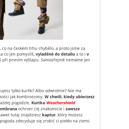
, co na českém trhu chybělo, a proto jsme za
na co jen pomyslíš,
vyladěné do detailu
a to i
v
jš při prvním výšlapu. Samozřejmě nemáme jen
jesz tylko kurtki? Albo odwrotnie? Nie ma
akości jak kombinezony.
W chwili, kiedy ubierzesz
ażdej pogodzie.
Kurtka
Weathershield
membrana
ochroni cię znakomicie i
zawsze
awet tutaj znajdziesz
kaptur
, który możesz
pogoda zdecyduje się zrobić ci piekło na ziemi.