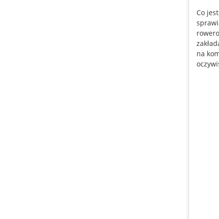
Co jes
sprawi
rower
zakład
na kom
oczywi