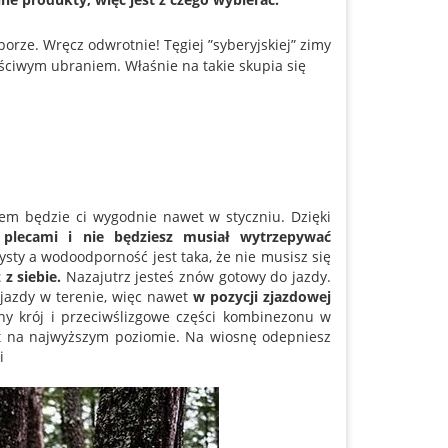
rze. Wręcz odwrotnie! Tęgiej ”syberyjskiej” zimy
łaściwym ubraniem. Właśnie na takie skupia się
m będzie ci wygodnie nawet w styczniu. Dzięki
plecami i nie będziesz musiał wytrzepywać
sty a wodoodporność jest taka, że nie musisz się
z siebie.
Nazajutrz jesteś znów gotowy do jazdy.
 jazdy w terenie, więc nawet
w pozycji zjazdowej
lny krój i przeciwślizgowe części kombinezonu w
jest na najwyższym poziomie. Na wiosnę odepniesz
i