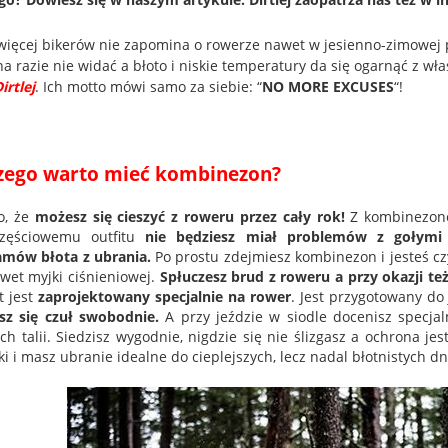
więcej bikerów nie zapomina o rowerze nawet w jesienno-zimowej po
na razie nie widać a błoto i niskie temperatury da się ogarnąć z w
irtlej
. Ich motto mówi samo za siebie: “
NO MORE EXCUSES
“!
zego warto mieć kombinezon?
o, że
możesz się cieszyć z roweru przez cały rok!
Z kombinezone
częściowemu outfitu
nie będziesz miał
problemów z gołymi 
amów błota z ubrania.
Po prostu zdejmiesz kombinezon i jesteś czy
wet myjki ciśnieniowej.
Spłuczesz brud z roweru a przy okazji też 
t jest
zaprojektowany specjalnie na rower
. Jest przygotowany do
sz się czuł swobodnie.
A przy jeździe w siodle docenisz specja
ach talii. Siedzisz wygodnie, nigdzie się nie ślizgasz a ochrona 
i i masz ubranie idealne do cieplejszych, lecz nadal błotnistych dn