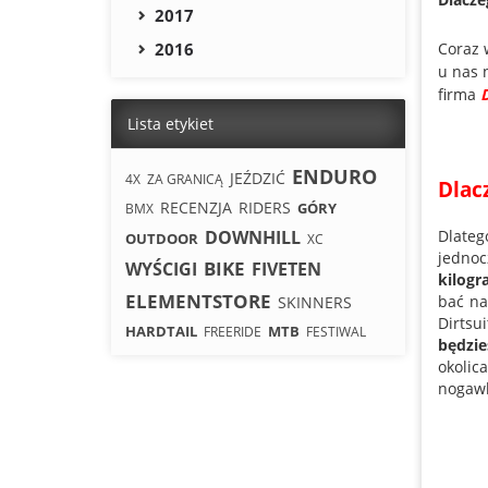
2017
2016
Coraz 
u nas 
firma
D
Lista etykiet
ENDURO
JEŹDZIĆ
4X
ZA GRANICĄ
Dlac
RECENZJA
RIDERS
GÓRY
BMX
DOWNHILL
Dlateg
OUTDOOR
XC
jedno
BIKE
WYŚCIGI
FIVETEN
kilogr
ELEMENTSTORE
bać na
SKINNERS
Dirtsui
HARDTAIL
MTB
FREERIDE
FESTIWAL
będzie
okolic
nogawk