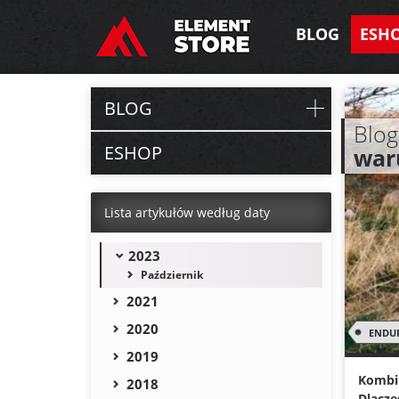
BLOG
ESH
BLOG
Blog
ESHOP
war
Lista artykułów według daty
2023
Październik
2021
2020
ENDU
2019
Kombin
2018
Dlacze