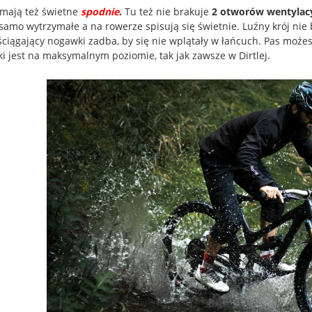
j mają też świetne
spodnie
.
Tu też nie brakuje
2 otworów wentylac
 samo wytrzymałe a na rowerze spisują się świetnie. Luźny krój nie
ściągający nogawki zadba, by się nie wplątały w łańcuch. Pas moż
ki jest na maksymalnym poziomie, tak jak zawsze w Dirtlej.