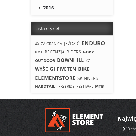
2016
Lista etykiet
ENDURO
JEŹDZIĆ
4X
ZA GRANICĄ
RECENZJA
RIDERS
GÓRY
BMX
DOWNHILL
OUTDOOR
XC
BIKE
WYŚCIGI
FIVETEN
ELEMENTSTORE
SKINNERS
HARDTAIL
MTB
FREERIDE
FESTIWAL
Najwię
10 rze