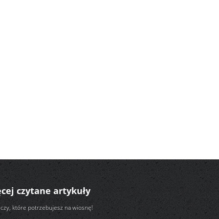
cej czytane artykuły
czy, które potrzebujesz na wiosnę!