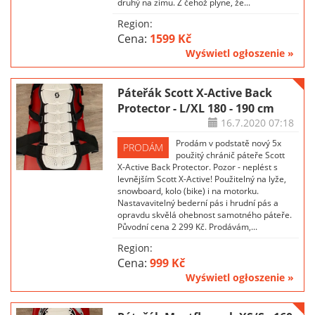
druhý na zimu. Z čehož plyne, že...
Region:
Cena:
1599 Kč
Wyświetl ogłoszenie »
Páteřák Scott X-Active Back
Protector - L/XL 180 - 190 cm
16.7.2020
07:18
Prodám v podstatě nový 5x
PRODÁM
použitý chránič páteře Scott
X-Active Back Protector. Pozor - neplést s
levnějším Scott X-Active! Použitelný na lyže,
snowboard, kolo (bike) i na motorku.
Nastavavitelný bederní pás i hrudní pás a
opravdu skvělá ohebnost samotného páteře.
Původní cena 2 299 Kč. Prodávám,...
Region:
Cena:
999 Kč
Wyświetl ogłoszenie »