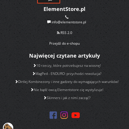
ElementStore.pl
info@elementstore.pl
RSS 2.0
Przejdź do e-shopu
Najwięcej czytane artykuły
10 rzeczy, które potrzebujesz na wiosnę!
MagPed - ENDURO: przychodzi rewolucja?
Dirtlej Kombinezony i inne gadżety do wymagających warunków!
Nie bądź owcą Elementstore cię wystylizuje!
Skinners i jak z nimi zacząć?