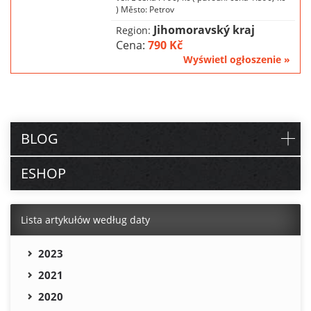
) Město: Petrov
Jihomoravský kraj
Region:
Cena:
790 Kč
Wyświetl ogłoszenie »
BLOG
ESHOP
Lista artykułów według daty
2023
2021
2020