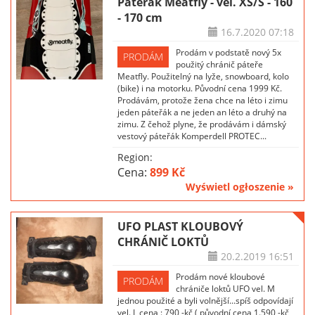
Páteřák Meatfly - vel. XS/S - 160
- 170 cm
16.7.2020
07:18
Prodám v podstatě nový 5x
PRODÁM
použitý chránič páteře
Meatfly. Použitelný na lyže, snowboard, kolo
(bike) i na motorku. Původní cena 1999 Kč.
Prodávám, protože žena chce na léto i zimu
jeden páteřák a ne jeden an léto a druhý na
zimu. Z čehož plyne, že prodávám i dámský
vestový páteřák Komperdell PROTEC...
Region:
Cena:
899 Kč
Wyświetl ogłoszenie »
UFO PLAST KLOUBOVÝ
CHRÁNIČ LOKTŮ
20.2.2019
16:51
Prodám nové kloubové
PRODÁM
chrániče loktů UFO vel. M
jednou použité a byli volnější...spíš odpovídají
vel. L cena : 790,-kč ( původní cena 1.590,-kč