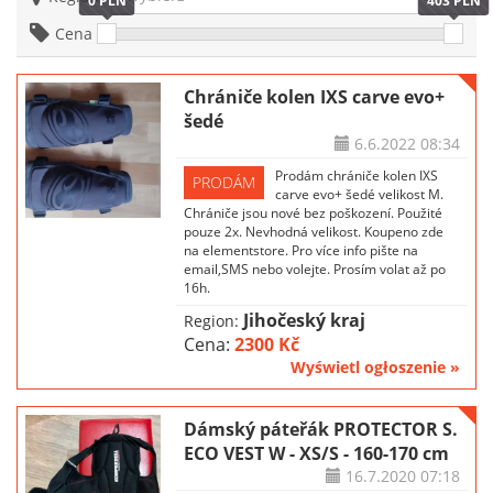
0 PLN
403 PLN
Cena
Chrániče kolen IXS carve evo+
šedé
6.6.2022
08:34
Prodám chrániče kolen IXS
PRODÁM
carve evo+ šedé velikost M.
Chrániče jsou nové bez poškození. Použité
pouze 2x. Nevhodná velikost. Koupeno zde
na elementstore. Pro více info pište na
email,SMS nebo volejte. Prosím volat až po
16h.
Jihočeský kraj
Region:
Cena:
2300 Kč
Wyświetl ogłoszenie »
Dámský páteřák PROTECTOR S.
ECO VEST W - XS/S - 160-170 cm
16.7.2020
07:18