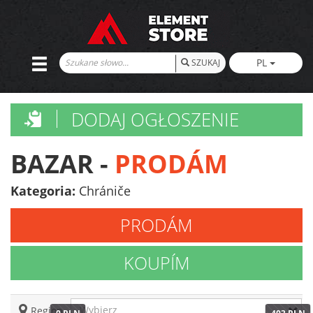
PL
SZUKAJ
DODAJ OGŁOSZENIE
BAZAR -
PRODÁM
Kategoria:
Chrániče
PRODÁM
KOUPÍM
Wybierz
Region