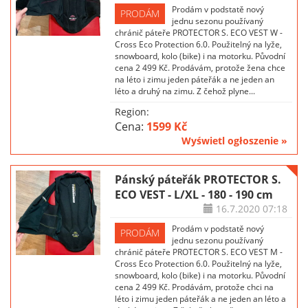
Prodám v podstatě nový
PRODÁM
jednu sezonu používaný
chránič páteře PROTECTOR S. ECO VEST W -
Cross Eco Protection 6.0. Použitelný na lyže,
snowboard, kolo (bike) i na motorku. Původní
cena 2 499 Kč. Prodávám, protože žena chce
na léto i zimu jeden páteřák a ne jeden an
léto a druhý na zimu. Z čehož plyne...
Region:
Cena:
1599 Kč
Wyświetl ogłoszenie »
Pánský páteřák PROTECTOR S.
ECO VEST - L/XL - 180 - 190 cm
16.7.2020
07:18
Prodám v podstatě nový
PRODÁM
jednu sezonu používaný
chránič páteře PROTECTOR S. ECO VEST M -
Cross Eco Protection 6.0. Použitelný na lyže,
snowboard, kolo (bike) i na motorku. Původní
cena 2 499 Kč. Prodávám, protože chci na
léto i zimu jeden páteřák a ne jeden an léto a