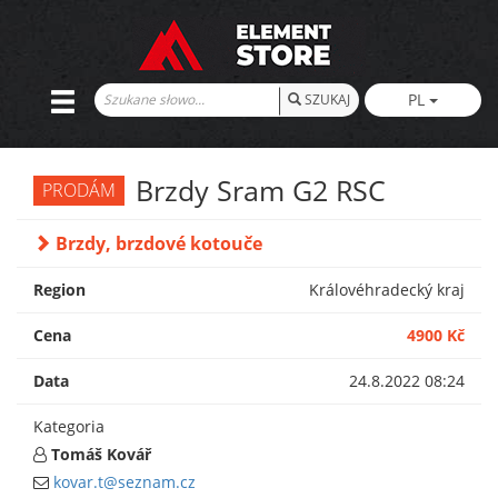
PL
SZUKAJ
Brzdy Sram G2 RSC
PRODÁM
Brzdy, brzdové kotouče
Region
Královéhradecký kraj
Cena
4900 Kč
Data
24.8.2022 08:24
Kategoria
Tomáš Kovář
kovar.t@seznam.cz