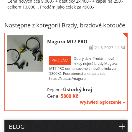
Cena nových cca 9.000,- + destičky 2x 400,- + kapalina 250,-
celkem 10.000... Prodám jako celek za 4900,-
Następne z kategorii Brzdy, brzdové kotouče
Magura MT7 PRO
21.3.2023
11:54
Dobrý den, Prodám nové
PRODÁM
nikdy nejeté brzdy Magura
MT7 PRO odmontované z nového kola za
5800Kč. Podrobnosti a kontakt zde:
https://cutt.us/magura
Ústecký kraj
Region:
Cena:
5800 Kč
Wyświetl ogłoszenie »
BLOG