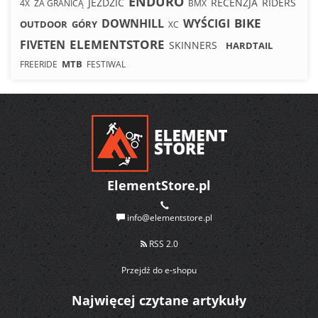
ENDURO
JEŹDZIĆ
RECENZJA
RIDERS
4X
ZA GRANICĄ
BMX
BIKE
DOWNHILL
WYŚCIGI
OUTDOOR
GÓRY
XC
ELEMENTSTORE
FIVETEN
SKINNERS
HARDTAIL
MTB
FREERIDE
FESTIWAL
ElementStore.pl
info@elementstore.pl
RSS 2.0
Przejdź do e-shopu
Najwięcej czytane artykuły