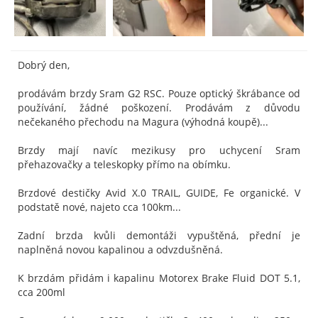
Dobrý den,
prodávám brzdy Sram G2 RSC. Pouze optický škrábance od
používání, žádné poškození. Prodávám z důvodu
nečekaného přechodu na Magura (výhodná koupě)...
Brzdy mají navíc mezikusy pro uchycení Sram
přehazovačky a teleskopky přímo na obímku.
Brzdové destičky Avid X.0 TRAIL, GUIDE, Fe organické. V
podstatě nové, najeto cca 100km...
Zadní brzda kvůli demontáži vypuštěná, přední je
naplněná novou kapalinou a odvzdušněná.
K brzdám přidám i kapalinu Motorex Brake Fluid DOT 5.1,
cca 200ml