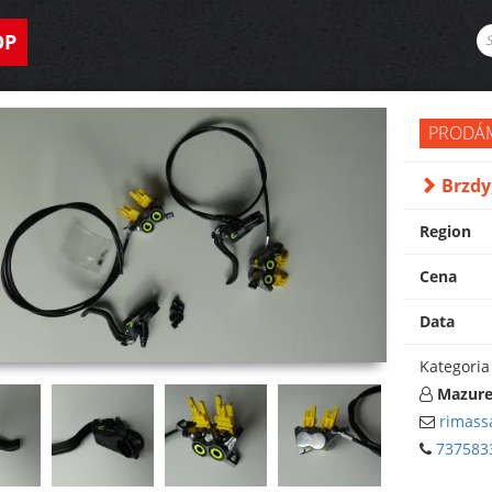
OP
PRODÁ
Brzdy
Region
Cena
Data
Kategoria
Mazur
rimass
737583