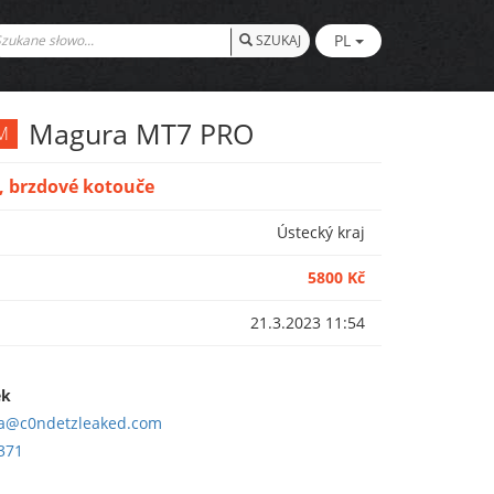
PL
SZUKAJ
Magura MT7 PRO
M
, brzdové kotouče
Ústecký kraj
5800 Kč
21.3.2023 11:54
ek
a@c0ndetzleaked.com
371