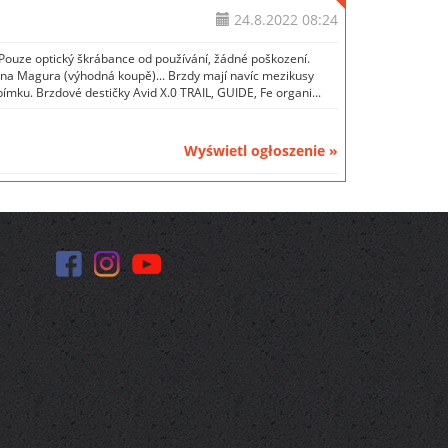
24.8.2022
08:24
ouze optický škrábance od používání, žádné poškození.
a Magura (výhodná koupě)... Brzdy mají navíc mezikusy
mku. Brzdové destičky Avid X.0 TRAIL, GUIDE, Fe organi...
Wyświetl ogłoszenie »