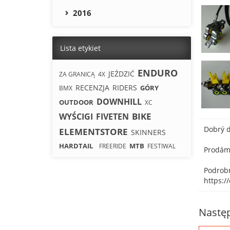
2016
Lista etykiet
ENDURO
JEŹDZIĆ
ZA GRANICĄ
4X
RECENZJA
RIDERS
GÓRY
BMX
DOWNHILL
OUTDOOR
XC
BIKE
WYŚCIGI
FIVETEN
Dobrý 
ELEMENTSTORE
SKINNERS
HARDTAIL
MTB
FREERIDE
FESTIWAL
Prodám
Podrobn
https:/
Następ