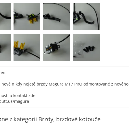
den,
 nové nikdy nejeté brzdy Magura MT7 PRO odmontované z nového 
osti a kontakt zde:
/cutt.us/magura
ne z kategorii Brzdy, brzdové kotouče