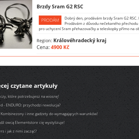
Brzdy Sram G2 RSC
Dobrý den, prodávám brzdy Sram G2 RSC. P
PRODÁM
Prodávám z důvodu nečekaného přechodu n
pro uchycení Sram přehazovačky a teleskopky přímo na obí
Královéhradecký kraj
Region:
Cena:
4900 Kč
cej czytane artykuły
czy, które potrzebujesz na wiosnę!
d - ENDURO: przychodzi rewolucja?
ej Kombinezony i inne gadżety do wymagających warunków!
dź owcą Elementstore cię wystylizuje!
rs i jak z nimi zacząć?