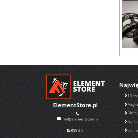
Najwię
10 rze
ElementStore.pl
MagPe
Dirtl
info@elementstore.pl
Nie bą
Skinne
RSS 2.0